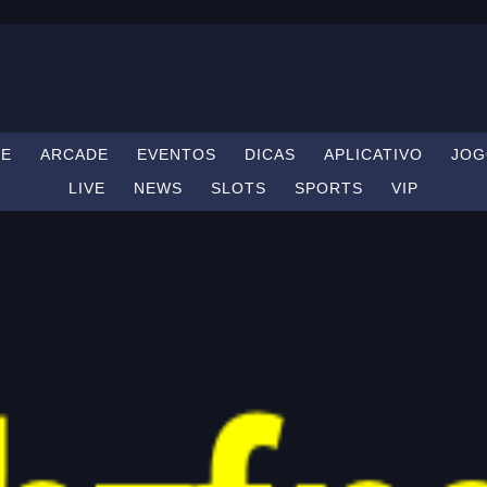
LE
ARCADE
EVENTOS
DICAS
APLICATIVO
JOG
LIVE
NEWS
SLOTS
SPORTS
VIP