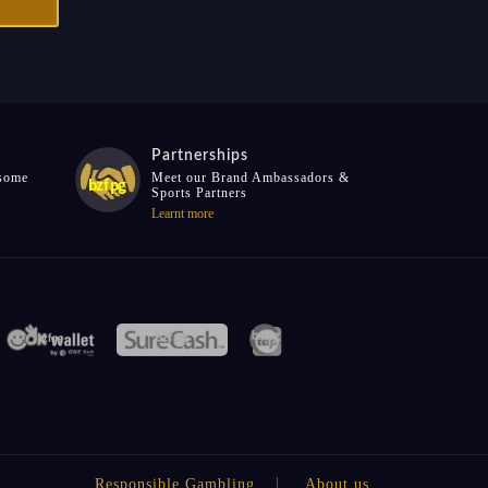
Partnerships
 some
Meet our Brand Ambassadors &
Sports Partners
Learnt more
Responsible Gambling
About us