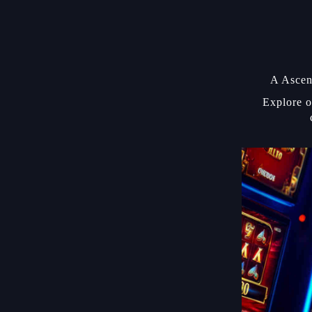
A Ascen
Explore o