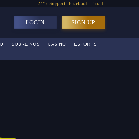
24*7 Support
Facebook
Email
LOGIN
SIGN UP
O
SOBRE NÓS
CASINO
ESPORTS