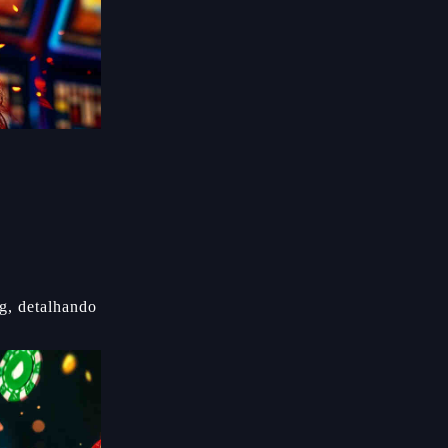
pg, detalhando