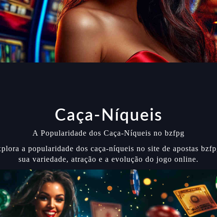
Caça-Níqueis
A Popularidade dos Caça-Níqueis no bzfpg
xplora a popularidade dos caça-níqueis no site de apostas bzf
sua variedade, atração e a evolução do jogo online.