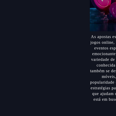
As apostas e
jogos online,
eventos esp
emocionante.
variedade de 
conhecida 
também se des
móveis,
popularidade 
estratégias p
que ajudam o
está em bus