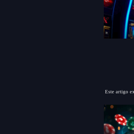
Este artigo e