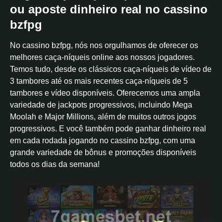
ou aposte dinheiro real no cassino
bzfpg
No cassino bzfpg, nós nos orgulhamos de oferecer os
melhores caça-níqueis online aos nossos jogadores.
Temos tudo, desde os clássicos caça-níqueis de vídeo de
3 tambores até os mais recentes caça-níqueis de 5
tambores e vídeo disponíveis. Oferecemos uma ampla
variedade de jackpots progressivos, incluindo Mega
Moolah e Major Millions, além de muitos outros jogos
progressivos. E você também pode ganhar dinheiro real
em cada rodada jogando no cassino bzfpg, com uma
grande variedade de bônus e promoções disponíveis
todos os dias da semana!