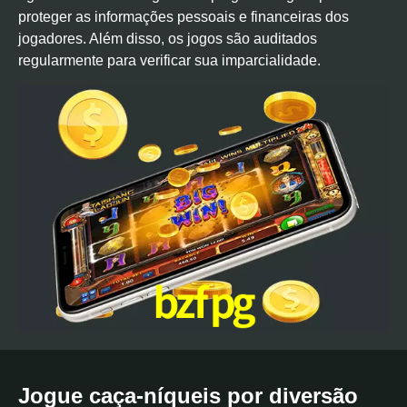
proteger as informações pessoais e financeiras dos
jogadores. Além disso, os jogos são auditados
regularmente para verificar sua imparcialidade.
Jogue caça-níqueis por diversão