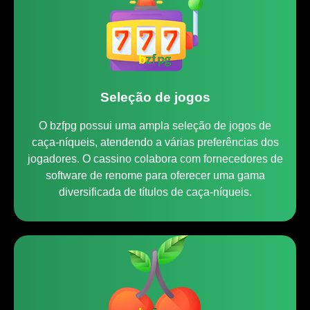
Seleção de jogos
O bzfpg possui uma ampla seleção de jogos de
caça-níqueis, atendendo a várias preferências dos
jogadores. O cassino colabora com fornecedores de
software de renome para oferecer uma gama
diversificada de títulos de caça-níqueis.