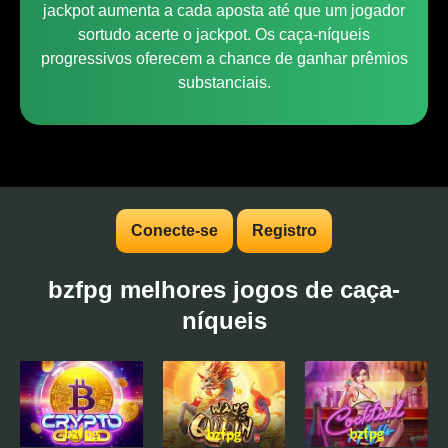
jackpot aumenta a cada aposta até que um jogador
sortudo acerte o jackpot. Os caça-níqueis
progressivos oferecem a chance de ganhar prêmios
substanciais.
Conecte-se
Registro
bzfpg melhores jogos de caça-
níqueis