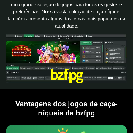
uma grande seleção de jogos para todos os gostos e
preferências. Nossa vasta coleção de caça-níqueis
também apresenta alguns dos temas mais populares da
atualidade.
Vantagens dos jogos de caça-
níqueis da bzfpg