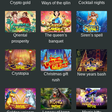
Crypto gold
Cocktail nights
Ways of the qilin
The queen’s
Siren’s spell
Qriental
banquet
prosperity
Crystopia
Christmas gift
New years bash
rush